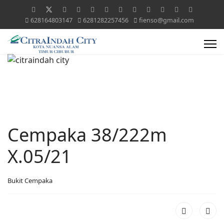
628164803147
6281282257456
fienso@gmail.com
Cempaka 38/222m
X.05/21
Bukit Cempaka