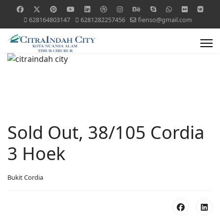
628164803147
6281282257456
fienso@gmail.com
Sold Out, 38/105 Cordia
3 Hoek
Bukit Cordia