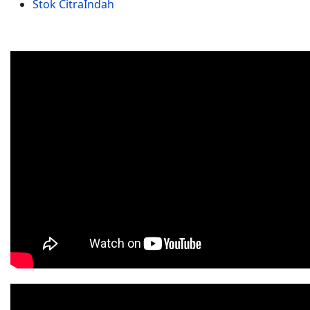
Stok CitraIndah