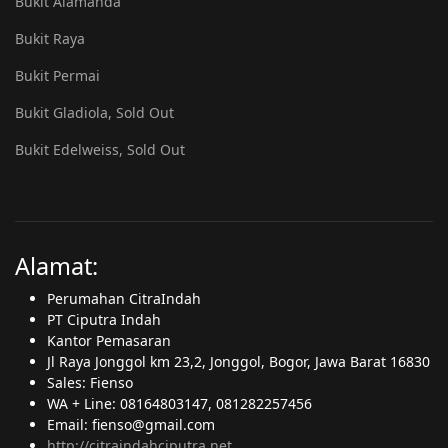
Bukit Alamanda
Bukit Raya
Bukit Permai
Bukit Gladiola, Sold Out
Bukit Edelweiss, Sold Out
Alamat:
Perumahan CitraIndah
PT Ciputra Indah
Kantor Pemasaran
Jl Raya Jonggol km 23,2, Jonggol, Bogor, Jawa Barat 16830
Sales: Fienso
WA + Line: 08164803147, 081282257456
Email: fienso@gmail.com
http://citraindahciputra.net