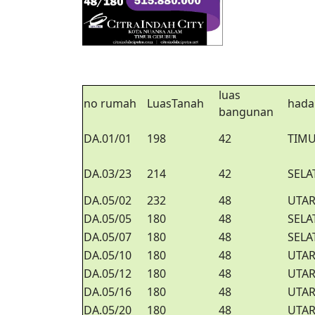
luas
no rumah
LuasTanah
hada
bangunan
DA.01/01
198
42
TIM
DA.03/23
214
42
SELA
DA.05/02
232
48
UTA
DA.05/05
180
48
SELA
DA.05/07
180
48
SELA
DA.05/10
180
48
UTA
DA.05/12
180
48
UTA
DA.05/16
180
48
UTA
DA.05/20
180
48
UTA