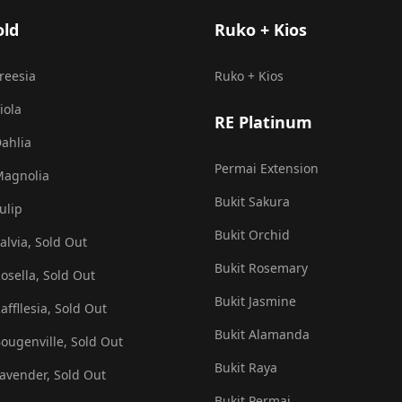
old
Ruko + Kios
Freesia
Ruko + Kios
iola
RE Platinum
Dahlia
Permai Extension
Magnolia
Bukit Sakura
ulip
Bukit Orchid
alvia, Sold Out
Bukit Rosemary
Rosella, Sold Out
Bukit Jasmine
affllesia, Sold Out
Bukit Alamanda
Bougenville, Sold Out
Bukit Raya
Lavender, Sold Out
Bukit Permai