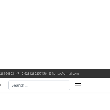
628164803147
6281282257456
fienso@gmail.com
Search