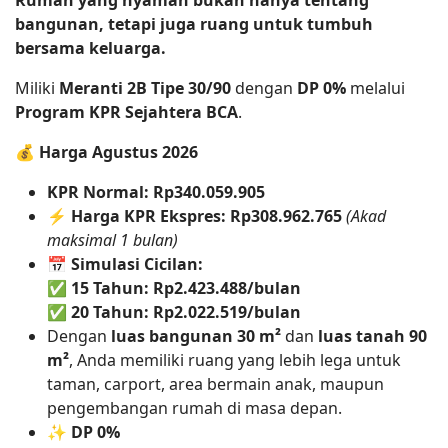
Rumah yang nyaman bukan hanya tentang
bangunan, tetapi juga ruang untuk tumbuh
bersama keluarga.
Miliki
Meranti 2B Tipe 30/90
dengan
DP 0%
melalui
Program KPR Sejahtera BCA
.
💰
Harga Agustus 2026
KPR Normal:
Rp340.059.905
⚡
Harga KPR Ekspres:
Rp308.962.765
(Akad
maksimal 1 bulan)
📅
Simulasi Cicilan:
✅
15 Tahun:
Rp2.423.488/bulan
✅
20 Tahun:
Rp2.022.519/bulan
Dengan
luas bangunan 30 m²
dan
luas tanah 90
m²
, Anda memiliki ruang yang lebih lega untuk
taman, carport, area bermain anak, maupun
pengembangan rumah di masa depan.
✨
DP 0%