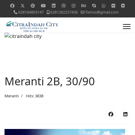
628164803147
6281282257456
fienso@gmail.com
Meranti 2B, 30/90
Meranti
Hits: 3838