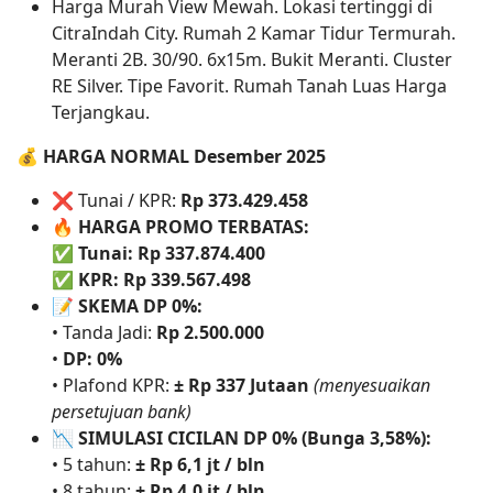
Harga Murah View Mewah. Lokasi tertinggi di
CitraIndah City. Rumah 2 Kamar Tidur Termurah.
Meranti 2B. 30/90. 6x15m. Bukit Meranti. Cluster
RE Silver. Tipe Favorit. Rumah Tanah Luas Harga
Terjangkau.
💰
HARGA NORMAL Desember 2025
❌ Tunai / KPR:
Rp 373.429.458
🔥
HARGA PROMO TERBATAS:
✅
Tunai: Rp 337.874.400
✅
KPR: Rp 339.567.498
📝
SKEMA DP 0%:
• Tanda Jadi:
Rp 2.500.000
•
DP: 0%
• Plafond KPR:
± Rp 337 Jutaan
(menyesuaikan
persetujuan bank)
📉
SIMULASI CICILAN DP 0% (Bunga 3,58%):
• 5 tahun:
± Rp 6,1 jt / bln
• 8 tahun:
± Rp 4,0 jt / bln