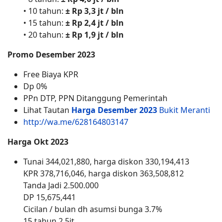
• 10 tahun:
± Rp 3,3 jt / bln
• 15 tahun:
± Rp 2,4 jt / bln
• 20 tahun:
± Rp 1,9 jt / bln
Promo Desember 2023
Free Biaya KPR
Dp 0%
PPn DTP, PPN Ditanggung Pemerintah
Lihat Tautan
Harga
Desember 2023
Bukit Meranti
http://wa.me/628164803147
Harga Okt 2023
Tunai 344,021,880, harga diskon 330,194,413
KPR 378,716,046, harga diskon 363,508,812
Tanda Jadi 2.500.000
DP 15,675,441
Cicilan / bulan dh asumsi bunga 3.7%
15 tahun 2,5jt