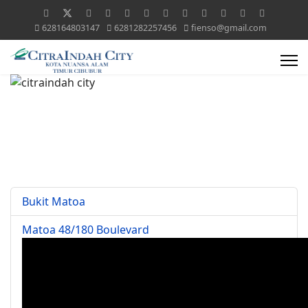
628164803147
6281282257456
fienso@gmail.com
Bukit Matoa
Matoa 48/180 Boulevard