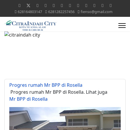
628164803147
6281282257456
fienso@gmail.com
Progres rumah Mr BPP di Rosella
Progres rumah Mr BPP di Rosella. Lihat juga
Mr BPP di Rosella