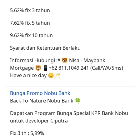
5.62% fix 3 tahun
7.62% fix 5 tahun
9.62% fix 10 tahun
Syarat dan Ketentuan Berlaku
Informasi Hubungi :* 🐯 Nisa - Maybank
Mortgage 🐯 📱+62 811.1049.241 (Call/WA/Sms)
Have a nice day 😊🥂
Bunga Promo Nobu Bank
Back To Nature Nobu Bank 🍀
Dapatkan Program Bunga Special KPR Bank Nobu
untuk developer Ciputra
Fix 3 th : 5,99%