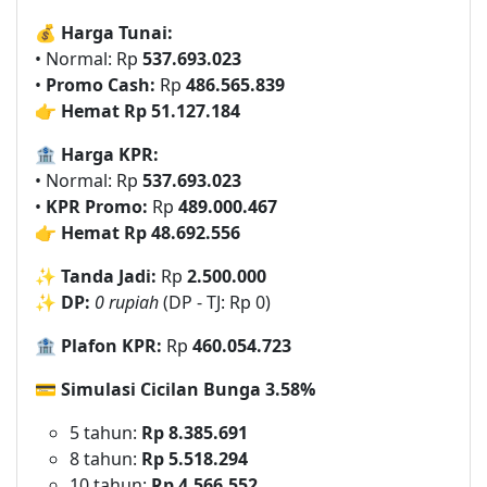
💰
Harga Tunai:
• Normal: Rp
537.693.023
•
Promo Cash:
Rp
486.565.839
👉
Hemat Rp 51.127.184
🏦
Harga KPR:
• Normal: Rp
537.693.023
•
KPR Promo:
Rp
489.000.467
👉
Hemat Rp 48.692.556
✨
Tanda Jadi:
Rp
2.500.000
✨
DP:
0 rupiah
(DP - TJ: Rp 0)
🏦
Plafon KPR:
Rp
460.054.723
💳
Simulasi Cicilan Bunga 3.58%
5 tahun:
Rp 8.385.691
8 tahun:
Rp 5.518.294
10 tahun:
Rp 4.566.552