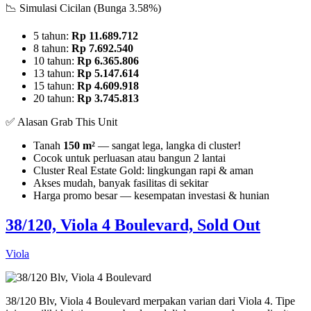
📉 Simulasi Cicilan (Bunga 3.58%)
5 tahun:
Rp 11.689.712
8 tahun:
Rp 7.692.540
10 tahun:
Rp 6.365.806
13 tahun:
Rp 5.147.614
15 tahun:
Rp 4.609.918
20 tahun:
Rp 3.745.813
✅ Alasan Grab This Unit
Tanah
150 m²
— sangat lega, langka di cluster!
Cocok untuk perluasan atau bangun 2 lantai
Cluster Real Estate Gold: lingkungan rapi & aman
Akses mudah, banyak fasilitas di sekitar
Harga promo besar — kesempatan investasi & hunian
38/120, Viola 4 Boulevard, Sold Out
Viola
38/120 Blv, Viola 4 Boulevard merpakan varian dari Viola 4. Tipe