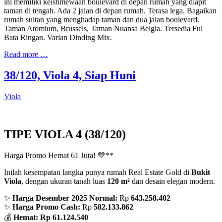
ini memiliki keistimewaan boulevard di depan rumah yang diapit
taman di tengah. Ada 2 jalan di depan rumah. Terasa lega. Bagaikan
rumah sultan yang menghadap taman dan dua jalan boulevard.
Taman Atomium, Brussels, Taman Nuansa Belgia. Tersedia Ful
Bata Ringan. Varian Dinding Mix.
Read more …
38/120, Viola 4, Siap Huni
Viola
TIPE VIOLA 4 (38/120)
Harga Promo Hemat 61 Juta! 💛**
Inilah kesempatan langka punya rumah Real Estate Gold di
Bukit
Viola
, dengan ukuran tanah luas
120 m²
dan desain elegan modern.
✨
Harga Desember 2025 Normal:
Rp
643.258.402
✨
Harga Promo Cash:
Rp
582.133.862
💰
Hemat:
Rp 61.124.540