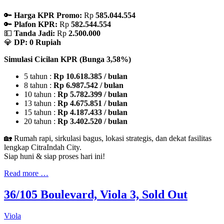
🔑
Harga KPR Promo:
Rp
585.044.554
🔑
Plafon KPR:
Rp
582.544.554
💵
Tanda Jadi:
Rp
2.500.000
💎
DP: 0 Rupiah
Simulasi Cicilan KPR (Bunga 3,58%)
5 tahun :
Rp 10.618.385 / bulan
8 tahun :
Rp 6.987.542 / bulan
10 tahun :
Rp 5.782.399 / bulan
13 tahun :
Rp 4.675.851 / bulan
15 tahun :
Rp 4.187.433 / bulan
20 tahun :
Rp 3.402.520 / bulan
🏡 Rumah rapi, sirkulasi bagus, lokasi strategis, dan dekat fasilitas
lengkap CitraIndah City.
Siap huni & siap proses hari ini!
Read more …
36/105 Boulevard, Viola 3, Sold Out
Viola