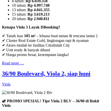
8 tahun:
Rp 6.039.358
10 tahun:
Rp 4.997.748
13 tahun:
Rp 4.041.355
15 tahun:
Rp 3.619.213
20 tahun:
Rp 2.940.811
Kenapa Viola 3 Layak Dibooking?
✔ Tanah luas
105 m²
– leluasa buat taman & rencana lantai 2
✔ Cluster Real Estate Gold, lingkungan rapi & nyaman
✔ Akses mudah ke fasilitas CitraIndah City
✔ Unit ready & banyak dihuni
✔ Harga promo besar, kesempatan langka!
Read more …
36/90 Boulevard, Viola 2, siap huni
Viola
🌿 PROMO SPESIAL! Tipe Viola 2 BLV – 36/90 di Bukit
Viola