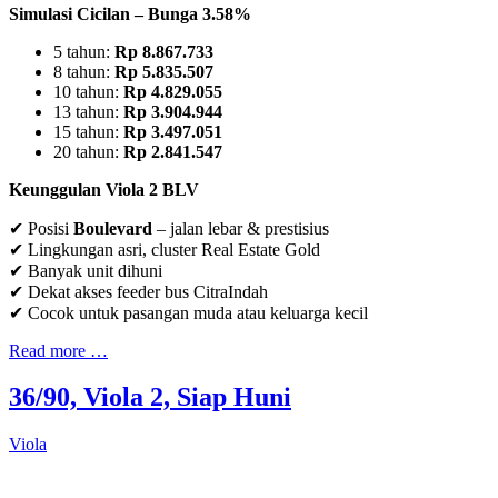
Simulasi Cicilan – Bunga 3.58%
5 tahun:
Rp 8.867.733
8 tahun:
Rp 5.835.507
10 tahun:
Rp 4.829.055
13 tahun:
Rp 3.904.944
15 tahun:
Rp 3.497.051
20 tahun:
Rp 2.841.547
Keunggulan Viola 2 BLV
✔ Posisi
Boulevard
– jalan lebar & prestisius
✔ Lingkungan asri, cluster Real Estate Gold
✔ Banyak unit dihuni
✔ Dekat akses feeder bus CitraIndah
✔ Cocok untuk pasangan muda atau keluarga kecil
Read more …
36/90, Viola 2, Siap Huni
Viola