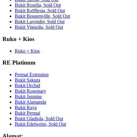
Bukit Rosella, Sold Out
Bukit Raffllesia, Sold Out
Bukit Bougenville, Sold Out
Bukit Lavender, Sold Out
Bukit Vignolia, Sold Out
Ruko + Kios
Ruko + Kios
RE Platinum
Permai Extension
Bukit Sakura
Bukit Orchid
Bukit Rosemary
Bukit Jasmine
Bukit Alamanda
Bukit Raya
Bukit Permai
Bukit Gladiola, Sold Out
Bukit Edelweiss, Sold Out
Alamat: