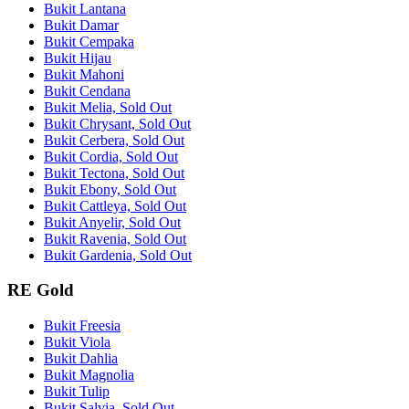
Bukit Lantana
Bukit Damar
Bukit Cempaka
Bukit Hijau
Bukit Mahoni
Bukit Cendana
Bukit Melia, Sold Out
Bukit Chrysant, Sold Out
Bukit Cerbera, Sold Out
Bukit Cordia, Sold Out
Bukit Tectona, Sold Out
Bukit Ebony, Sold Out
Bukit Cattleya, Sold Out
Bukit Anyelir, Sold Out
Bukit Ravenia, Sold Out
Bukit Gardenia, Sold Out
RE Gold
Bukit Freesia
Bukit Viola
Bukit Dahlia
Bukit Magnolia
Bukit Tulip
Bukit Salvia, Sold Out