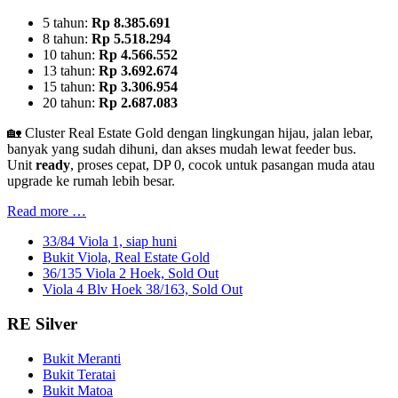
5 tahun:
Rp 8.385.691
8 tahun:
Rp 5.518.294
10 tahun:
Rp 4.566.552
13 tahun:
Rp 3.692.674
15 tahun:
Rp 3.306.954
20 tahun:
Rp 2.687.083
🏡 Cluster Real Estate Gold dengan lingkungan hijau, jalan lebar,
banyak yang sudah dihuni, dan akses mudah lewat feeder bus.
Unit
ready
, proses cepat, DP 0, cocok untuk pasangan muda atau
upgrade ke rumah lebih besar.
Read more …
33/84 Viola 1, siap huni
Bukit Viola, Real Estate Gold
36/135 Viola 2 Hoek, Sold Out
Viola 4 Blv Hoek 38/163, Sold Out
RE Silver
Bukit Meranti
Bukit Teratai
Bukit Matoa