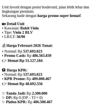
Unit favorit dengan posisi boulevard, jalan lebih lebar dan
lingkungan premium.
Sekarang hadir dengan
harga promo super hemat!
🏡
Detail Unit
• Kawasan:
Bukit Viola
• Tipe:
Viola 2 BLV
• LB/LT:
36/90
💰
Harga Februari 2026 Tunai:
• Normal: Rp
537.693.023
•
Promo Cash:
Rp
486.565.839
👉
Hemat Rp 51.127.184
🏦
Harga KPR:
• Normal: Rp
537.693.023
•
KPR Promo:
Rp
489.000.467
👉
Hemat Rp 48.692.556
✨
Tanda Jadi:
Rp
2.500.000
✨
DP:
Rp 0 (DP – TJ = 0)
✨
Plafon KPR:
Rp
486.500.467