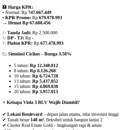
🏦
Harga KPR:
• Normal: Rp
747.667.449
•
KPR Promo:
Rp
679.978.993
→
Hemat Rp 67.688.456
✨
Tanda Jadi:
Rp 2.500.000
✨
DP - TJ:
Rp -
✨
Plafon KPR:
Rp
677.478.993
📉
Simulasi Cicilan – Bunga 3.58%
5 tahun:
Rp 12.348.812
8 tahun:
Rp 8.126.268
10 tahun:
Rp 6.724.728
13 tahun:
Rp 5.437.852
15 tahun:
Rp 4.869.838
20 tahun:
Rp 3.957.013
⭐
Kenapa Viola 3 BLV Wajib Diambil?
✔
Lokasi Boulevard
– depan jalan utama, nilai investasi tinggi
✔ Tanah besar
148 m²
, fleksibel untuk bangun lantai 2
✔ Cluster Real Estate Gold – lingkungan rapi & aman