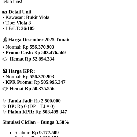
lebih luas!
🏡
Detail Unit
• Kawasan:
Bukit Viola
• Tipe:
Viola 3
• LB/LT:
36/105
💰
Harga Desember 2025 Tunai:
• Normal: Rp
556.370.903
•
Promo Cash:
Rp
503.476.569
👉
Hemat Rp 52.894.334
🏦
Harga KPR:
• Normal: Rp
556.370.903
•
KPR Promo:
Rp
505.995.347
👉
Hemat Rp 50.375.556
✨
Tanda Jadi:
Rp
2.500.000
✨
DP:
Rp 0 (DP – TJ = 0)
✨
Plafon KPR:
Rp
503.495.347
Simulasi Cicilan – Bunga 3.58%
5 tahun:
Rp 9.177.509