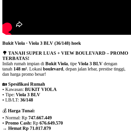
Bukit Viola · Viola 3 BLV (36/148) hoek
🌳 TANAH SUPER LUAS + VIEW BOULEVARD – PROMO
TERBATAS!
Inilah rumah impian di
Bukit Viola
, tipe
Viola 3 BLV
dengan
tanah
148 m²
. Lokasi
boulevard
, depan jalan lebar, prestise tinggi,
dan harga promo besar!
🏡
Spesifikasi Rumah
• Kawasan:
BUKIT VIOLA
• Tipe:
Viola 3 BLV
• LB/LT:
36/148
💰
Harga Tunai:
• Normal: Rp
747.667.449
•
Promo Cash:
Rp
676.649.570
→
Hemat Rp 71.017.879