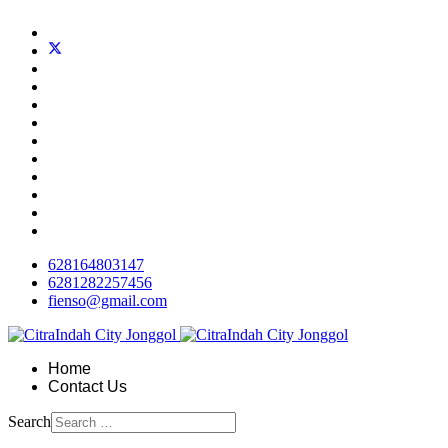
628164803147
6281282257456
fienso@gmail.com
Home
Contact Us
Search