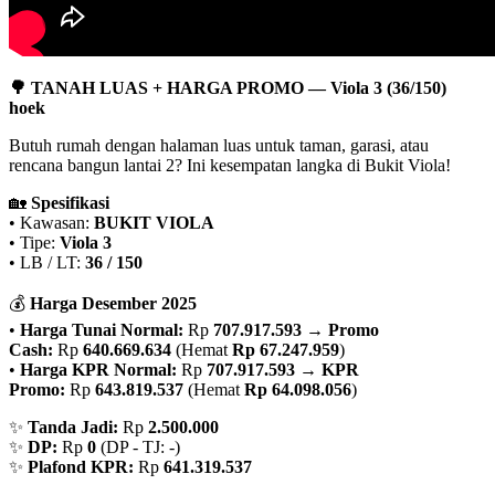
🌳 TANAH LUAS + HARGA PROMO — Viola 3 (36/150)
hoek
Butuh rumah dengan halaman luas untuk taman, garasi, atau
rencana bangun lantai 2? Ini kesempatan langka di Bukit Viola!
🏡
Spesifikasi
• Kawasan:
BUKIT VIOLA
• Tipe:
Viola 3
• LB / LT:
36 / 150
💰
Harga Desember 2025
•
Harga Tunai Normal:
Rp
707.917.593
→
Promo
Cash:
Rp
640.669.634
(Hemat
Rp 67.247.959
)
•
Harga KPR Normal:
Rp
707.917.593
→
KPR
Promo:
Rp
643.819.537
(Hemat
Rp 64.098.056
)
✨
Tanda Jadi:
Rp
2.500.000
✨
DP:
Rp
0
(DP - TJ: -)
✨
Plafond KPR:
Rp
641.319.537