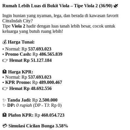
Rumah Lebih Luas di Bukit Viola – Tipe Viola 2 (36/90) 🌿
Ingin hunian yang nyaman, lega, dan berada di kawasan favorit
CitraIndah City?
Tipe
Viola 2
hadir dengan luas tanah lebih besar, cocok untuk
keluarga yang butuh ruang lebih!
💰
Harga Tunai:
• Normal: Rp
537.693.023
•
Promo Cash:
Rp
486.565.839
👉
Hemat Rp 51.127.184
🏦
Harga KPR:
• Normal: Rp
537.693.023
•
KPR Promo:
Rp
489.000.467
👉
Hemat Rp 48.692.556
✨
Tanda Jadi:
Rp
2.500.000
✨
DP:
0 rupiah
(DP - TJ: Rp 0)
🏦
Plafon KPR:
Rp
460.054.723
💳
Simulasi Cicilan Bunga 3.58%