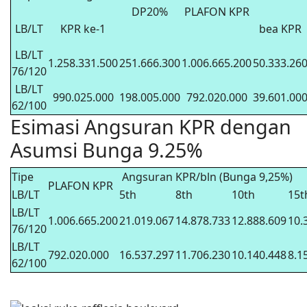
DP20%
PLAFON KPR
LB/LT
KPR ke-1
bea KPR
LB/LT
1.258.331.500
251.666.300
1.006.665.200
50.333.26
76/120
LB/LT
990.025.000
198.005.000
792.020.000
39.601.00
62/100
Esimasi Angsuran KPR dengan
Asumsi Bunga 9.25%
Tipe
Angsuran KPR/bln (Bunga 9,25%)
PLAFON KPR
LB/LT
5th
8th
10th
15t
LB/LT
1.006.665.200
21.019.067
14.878.733
12.888.609
10.
76/120
LB/LT
792.020.000
16.537.297
11.706.230
10.140.448
8.1
62/100