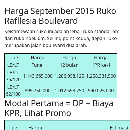
Harga September 2015 Ruko
Rafllesia Boulevard
Keistimewaan ruko ini adalah lebar ruko standar 5m
dan ruko hoek 6m. Selling point kedua, depan ruko
merupakan jalan boulevard dua arah.
Tipe
Harga
Harga
Harga
LB/LT
Tunai
12 bulan
KPR ke-1
LB/LT
1.143.665.000
1.286.998.125
1.258.331.500
76/120
LB/LT
899.750.000
1.012.593.750
990.025.000
62/100
Modal Pertama = DP + Biaya
KPR, Lihat Promo
Tipe
Harga
Estimasi