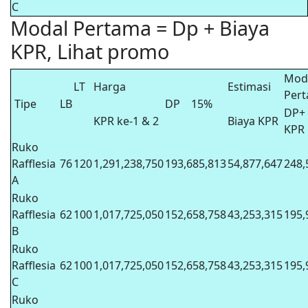
C
Modal Pertama = Dp + Biaya
KPR, Lihat promo
Mod
LT
Harga
Estimasi
Per
Tipe
LB
DP
15%
DP+ 
KPR ke-1 & 2
Biaya KPR
KPR
Ruko
Rafflesia
76
120
1,291,238,750
193,685,813
54,877,647
248,
A
Ruko
Rafflesia
62
100
1,017,725,050
152,658,758
43,253,315
195,
B
Ruko
Rafflesia
62
100
1,017,725,050
152,658,758
43,253,315
195,
C
Ruko