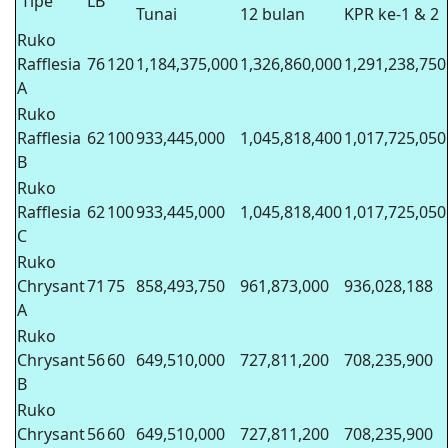
Tipe
LB
Tunai
12 bulan
KPR ke-1 & 2
Ruko
Rafflesia
76
120
1,184,375,000
1,326,860,000
1,291,238,750
A
Ruko
Rafflesia
62
100
933,445,000
1,045,818,400
1,017,725,050
B
Ruko
Rafflesia
62
100
933,445,000
1,045,818,400
1,017,725,050
C
Ruko
Chrysant
71
75
858,493,750
961,873,000
936,028,188
A
Ruko
Chrysant
56
60
649,510,000
727,811,200
708,235,900
B
Ruko
Chrysant
56
60
649,510,000
727,811,200
708,235,900