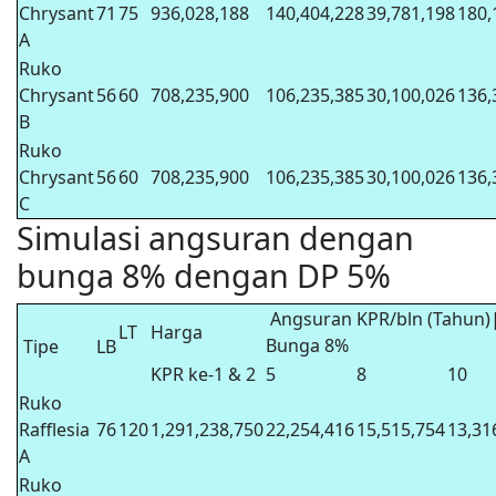
Chrysant
71
75
936,028,188
140,404,228
39,781,198
180,
A
Ruko
Chrysant
56
60
708,235,900
106,235,385
30,100,026
136,
B
Ruko
Chrysant
56
60
708,235,900
106,235,385
30,100,026
136,
C
Simulasi angsuran dengan
bunga 8% dengan DP 5%
Angsuran KPR/bln (Tahun)
LT
Harga
Bunga 8%
Tipe
LB
KPR ke-1 & 2
5
8
10
Ruko
Rafflesia
76
120
1,291,238,750
22,254,416
15,515,754
13,31
A
Ruko