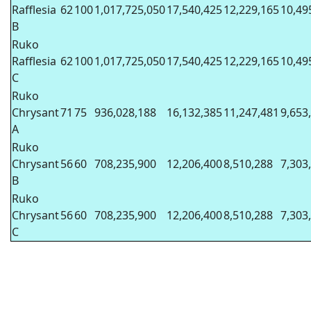
Rafflesia
62
100
1,017,725,050
17,540,425
12,229,165
10,49
B
Ruko
Rafflesia
62
100
1,017,725,050
17,540,425
12,229,165
10,49
C
Ruko
Chrysant
71
75
936,028,188
16,132,385
11,247,481
9,653
A
Ruko
Chrysant
56
60
708,235,900
12,206,400
8,510,288
7,303
B
Ruko
Chrysant
56
60
708,235,900
12,206,400
8,510,288
7,303
C