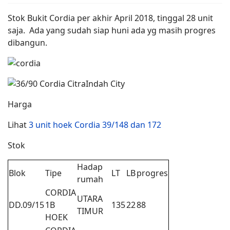
Stok Bukit Cordia per akhir April 2018, tinggal 28 unit
saja. Ada yang sudah siap huni ada yg masih progres
dibangun.
Harga
Lihat
3 unit hoek Cordia 39/148 dan 172
Stok
Hadap
Blok
Tipe
LT
LB
progres
rumah
CORDIA
UTARA
DD.09/15
1B
135
22
88
TIMUR
HOEK