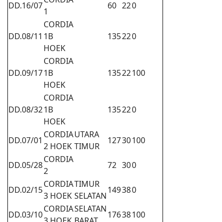
DD.16/07
60
22
0
1
CORDIA
DD.08/11
1B
135
22
0
HOEK
CORDIA
DD.09/17
1B
135
22
100
HOEK
CORDIA
DD.08/32
1B
135
22
0
HOEK
CORDIA
UTARA
DD.07/01
127
30
100
2 HOEK
TIMUR
CORDIA
DD.05/28
72
30
0
2
CORDIA
TIMUR
DD.02/15
149
38
0
3 HOEK
SELATAN
CORDIA
SELATAN
DD.03/10
176
38
100
3 HOEK
BARAT