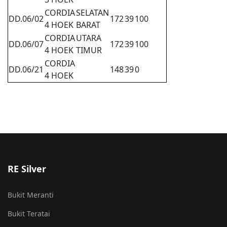
CORDIA
SELATAN
DD.06/02
172
39
100
4 HOEK
BARAT
CORDIA
UTARA
DD.06/07
172
39
100
4 HOEK
TIMUR
CORDIA
DD.06/21
148
39
0
4 HOEK
RE Silver
Bukit Meranti
Bukit Teratai