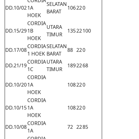
CORDIA
SELATAN
DD.10/02
1A
106
22
0
BARAT
HOEK
CORDIA
UTARA
DD.15/29
1B
135
22
100
TIMUR
HOEK
CORDIA
SELATAN
DD.17/08
88
22
0
1 HOEK
BARAT
CORDIA
UTARA
DD.21/19
189
22
68
1C
TIMUR
CORDIA
DD.10/20
1A
108
22
0
HOEK
CORDIA
DD.10/15
1A
108
22
0
HOEK
CORDIA
DD.10/08
72
22
85
1A
CORDIA