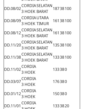
CORDIA
SELATAN
DD.08/02
187
38
100
3 HOEK
BARAT
CORDIA
UTARA
DD.08/09
161
38
100
3 HOEK
TIMUR
CORDIA
SELATAN
DD.08/12
161
38
100
3 HOEK
BARAT
CORDIA
SELATAN
DD.11/20
135
38
100
3 HOEK
BARAT
CORDIA
SELATAN
DD.11/38
133
38
100
3 HOEK
BARAT
CORDIA
DD.11/02
133
38
0
3 HOEK
CORDIA
DD.03/07
176
38
0
3 HOEK
CORDIA
DD.01/12
150
38
0
3 HOEK
CORDIA
DD.11/01
133
38
20
3 HOEK