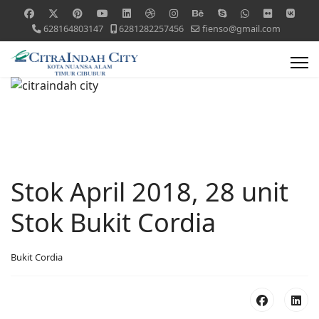
628164803147
6281282257456
fienso@gmail.com
Stok April 2018, 28 unit
Stok Bukit Cordia
Bukit Cordia