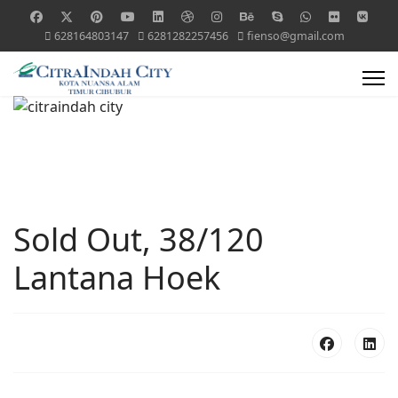
628164803147
6281282257456
fienso@gmail.com
Sold Out, 38/120
Lantana Hoek