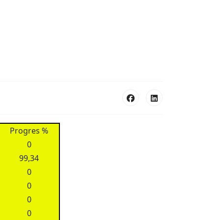
Progres %
0
99,34
0
0
0
0