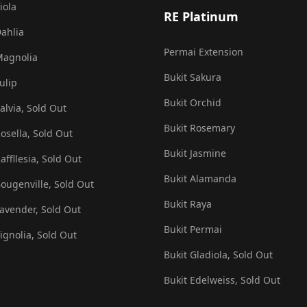
iola
RE Platinum
Dahlia
Permai Extension
Magnolia
Bukit Sakura
ulip
Bukit Orchid
alvia, Sold Out
Bukit Rosemary
Rosella, Sold Out
Bukit Jasmine
affllesia, Sold Out
Bukit Alamanda
Bougenville, Sold Out
Bukit Raya
Lavender, Sold Out
Bukit Permai
Vignolia, Sold Out
Bukit Gladiola, Sold Out
Bukit Edelweiss, Sold Out