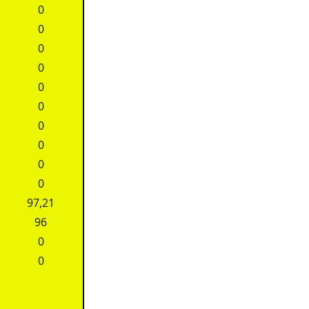
0
0
0
0
0
0
0
0
0
0
97,21
96
0
0