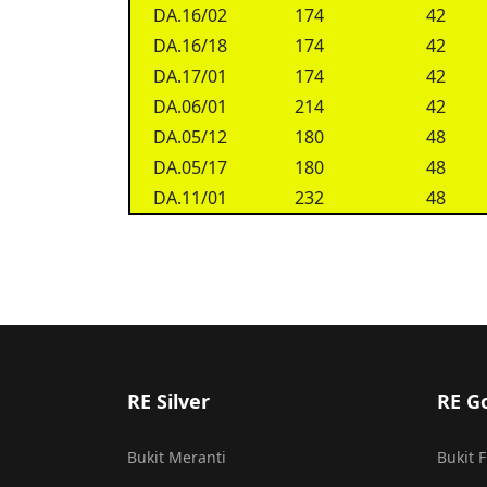
DA.16/02
174
42
DA.16/18
174
42
DA.17/01
174
42
DA.06/01
214
42
DA.05/12
180
48
DA.05/17
180
48
DA.11/01
232
48
RE Silver
RE G
Bukit Meranti
Bukit 