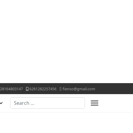
28164803147
6281282257456
fienso@gmail.com
Search