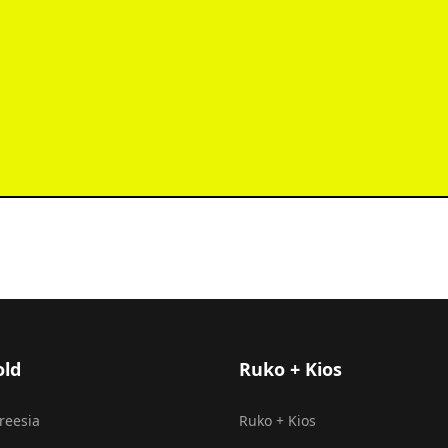
old
Ruko + Kios
Freesia
Ruko + Kios