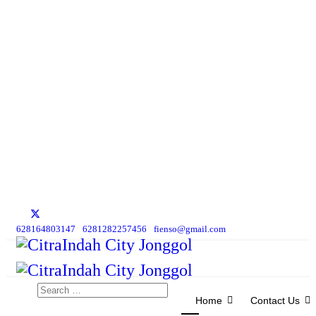
628164803147
6281282257456
fienso@gmail.com
Search
Home
Contact Us