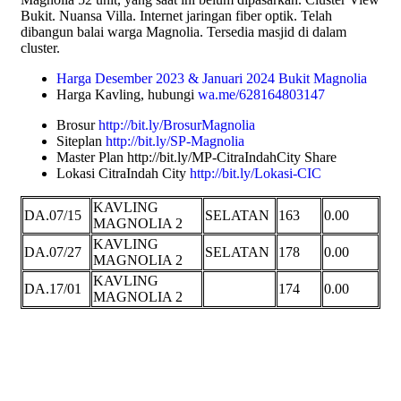
Bukit. Nuansa Villa. Internet jaringan fiber optik. Telah
dibangun balai warga Magnolia. Tersedia masjid di dalam
cluster.
Harga Desember 2023 & Januari 2024 Bukit Magnolia
Harga Kavling, hubungi
wa.me/628164803147
Brosur
http://bit.ly/BrosurMagnolia
Siteplan
http://bit.ly/SP-Magnolia
Master Plan http://bit.ly/MP-CitraIndahCity Share
Lokasi CitraIndah City
http://bit.ly/Lokasi-CIC
KAVLING
DA.07/15
SELATAN
163
0.00
MAGNOLIA 2
KAVLING
DA.07/27
SELATAN
178
0.00
MAGNOLIA 2
KAVLING
DA.17/01
174
0.00
MAGNOLIA 2