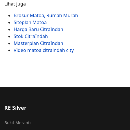
Lihat juga
Brosur Matoa, Rumah Murah
Siteplan Matoa
Harga Baru CitraIndah
Stok CitraIndah
Masterplan CitraIndah
Video matoa citraindah city
RE Silver
Bukit Meranti