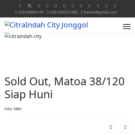
628164803147
6281282257456
fienso@gmail.com
Sold Out, Matoa 38/120
Siap Huni
Hits: 5881